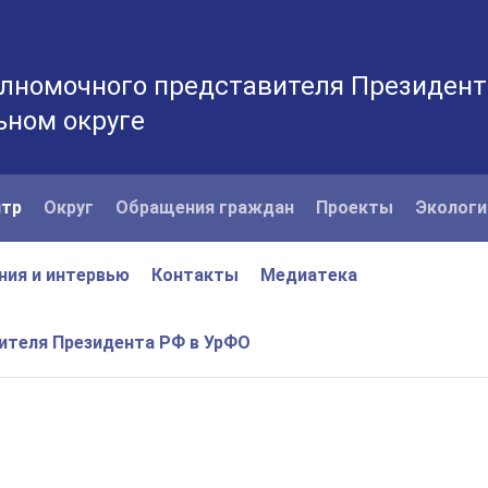
лномочного представителя Президент
ьном округе
нтр
Округ
Обращения граждан
Проекты
Экологи
ния и интервью
Контакты
Медиатека
вителя Президента РФ в УрФО