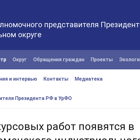
лномочного представителя Президент
ьном округе
нтр
Округ
Обращения граждан
Проекты
Экологи
ния и интервью
Контакты
Медиатека
вителя Президента РФ в УрФО
курсовых работ появятся в