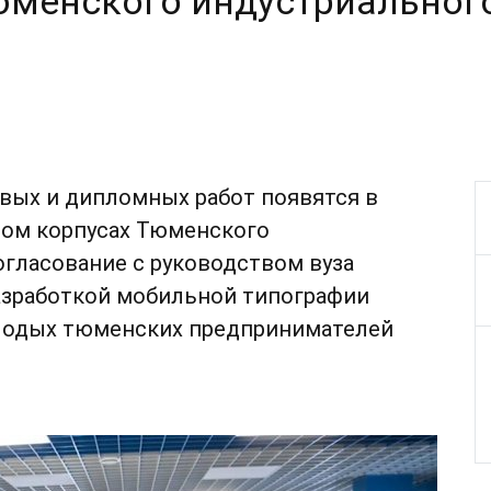
юменского индустриальног
вых и дипломных работ появятся в
вом корпусах Тюменского
огласование с руководством вуза
Разработкой мобильной типографии
олодых тюменских предпринимателей