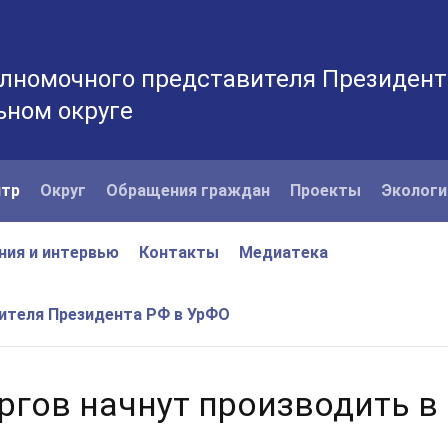
лномочного представителя Президент
ьном округе
нтр
Округ
Обращения граждан
Проекты
Экологи
ния и интервью
Контакты
Медиатека
вителя Президента РФ в УрФО
ргов начнут производить в