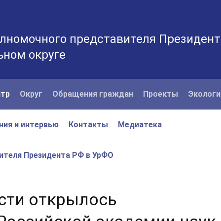
лномочного представителя Президент
ьном округе
нтр
Округ
Обращения граждан
Проекты
Экологи
ния и интервью
Контакты
Медиатека
вителя Президента РФ в УрФО
сти открылось