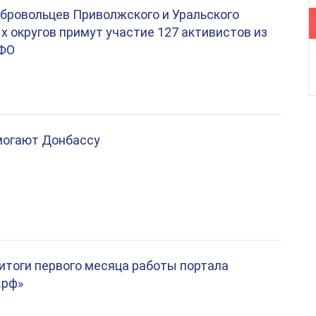
бровольцев Приволжского и Уральского
 округов примут участие 127 активистов из
рФО
могают Донбассу
тоги первого месяца работы портала
.рф»