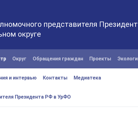
лномочного представителя Президент
ьном округе
нтр
Округ
Обращения граждан
Проекты
Экологи
ния и интервью
Контакты
Медиатека
вителя Президента РФ в УрФО