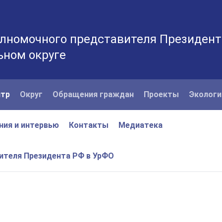
лномочного представителя Президент
ьном округе
нтр
Округ
Обращения граждан
Проекты
Экологи
ния и интервью
Контакты
Медиатека
вителя Президента РФ в УрФО