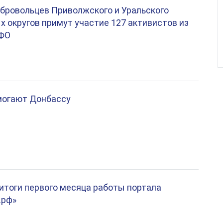
бровольцев Приволжского и Уральского
 округов примут участие 127 активистов из
рФО
могают Донбассу
тоги первого месяца работы портала
.рф»