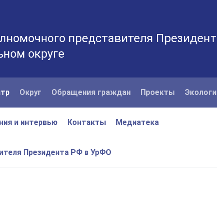
лномочного представителя Президент
ьном округе
нтр
Округ
Обращения граждан
Проекты
Экологи
ния и интервью
Контакты
Медиатека
вителя Президента РФ в УрФО