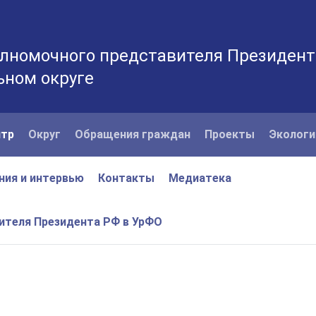
лномочного представителя Президент
ьном округе
нтр
Округ
Обращения граждан
Проекты
Экологи
ния и интервью
Контакты
Медиатека
вителя Президента РФ в УрФО