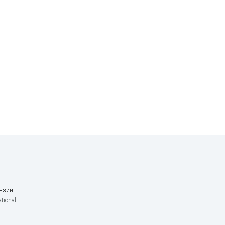
нзии:
tional