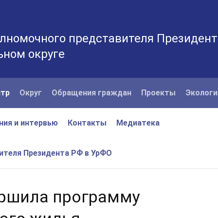
лномочного представителя Президент
ьном округе
нтр
Округ
Обращения граждан
Проекты
Экологи
ния и интервью
Контакты
Медиатека
вителя Президента РФ в УрФО
ершила программу