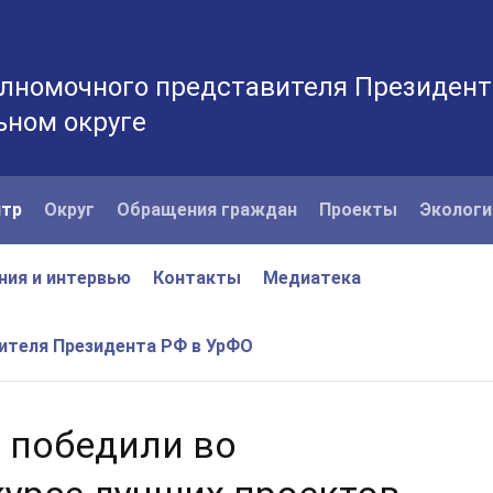
лномочного представителя Президент
ьном округе
нтр
Округ
Обращения граждан
Проекты
Экологи
ния и интервью
Контакты
Медиатека
вителя Президента РФ в УрФО
О победили во