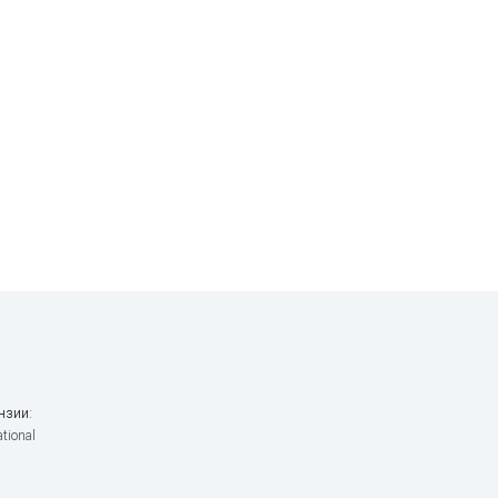
нзии:
tional