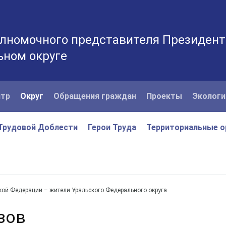
лномочного представителя Президент
ьном округе
нтр
Округ
Обращения граждан
Проекты
Экологи
Трудовой Доблести
Герои Труда
Территориальные о
кой Федерации – жители Уральского Федерального округа
зов